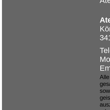
Ate
At
Kö
34
Te
Mo
Em
All
ges
sow
gei
aus