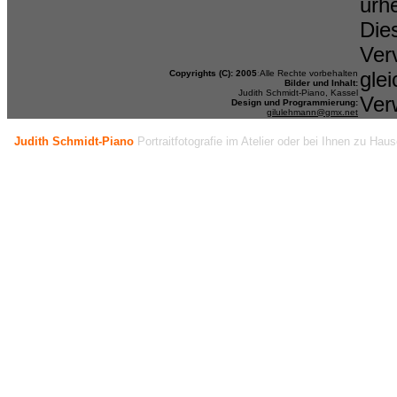
urh
Dies
Verv
gle
Copyrights (C): 2005
:
Alle Rechte vorbehalten
Bilder und Inhalt:
Judith Schmidt-Piano, Kassel
Ver
Design und Programmierung:
gilulehmann@gmx.net
Judith Schmidt-Piano
Portraitfotografie im Atelier oder bei Ihnen zu Hau