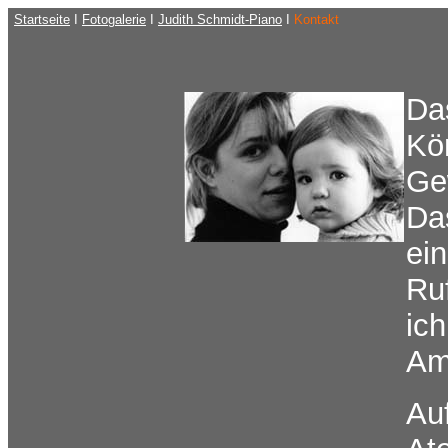
Startseite
I
Fotogalerie
I
Judith Schmidt-Piano
I
Kontakt
Das
Kö
Ge
Das
ei
Ru
ich
Am
Au