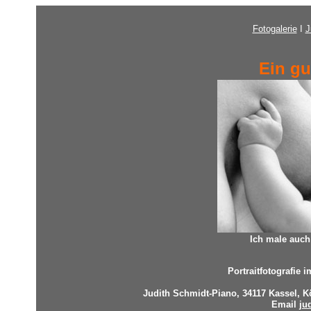
Fotogalerie
I
J
Ein gu
Ich male auch
Portraitfotografie 
Judith Schmidt-Piano, 34117
Kassel, K
Email
ju